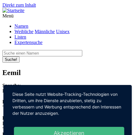
Direkt zum Inhalt
Menü
Namen
Weibliche
Männliche
Unisex
Listen
Expertensuche
Suche!
Eemil
Sprache:
Finnisch
Diese Seite nutzt Website-Tracking-Technologien von
Dritten, um ihre Dienste anzubieten, stetig zu
Bedeutung:
verbessern und Werbung entsprechend den Interessen
"wetteifern"
der Nutzer anzuzeigen.
Herleitung:
Latein,
"aemulus"
Akzeptieren
Herkunftsname: