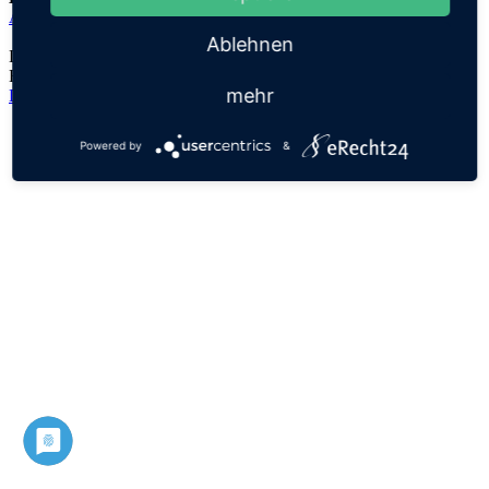
Aemilius
Ablehnen
Der Namensursprung ist unklar, es handelt sich lediglich um eine
Hypothese!
mehr
Datenschutz
Impressum
Powered by
&