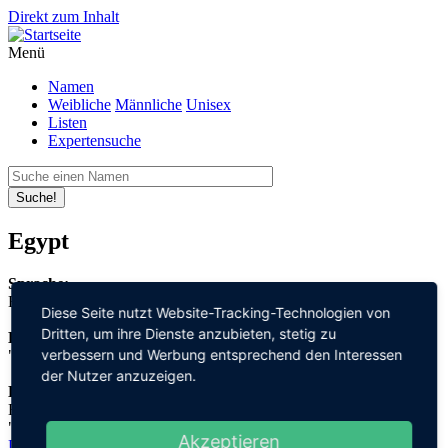
Direkt zum Inhalt
Menü
Namen
Weibliche
Männliche
Unisex
Listen
Expertensuche
Suche!
Egypt
Sprache:
Englisch
Diese Seite nutzt Website-Tracking-Technologien von
Dritten, um ihre Dienste anzubieten, stetig zu
Bedeutung:
verbessern und Werbung entsprechend den Interessen
"Ägypten"
der Nutzer anzuzeigen.
Herleitung:
Englisch,
"egypt"
Akzeptieren
Datenschutz
Impressum