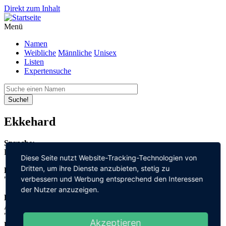
Direkt zum Inhalt
Menü
Namen
Weibliche
Männliche
Unisex
Listen
Expertensuche
Suche!
Ekkehard
Sprache:
Deutsch
Diese Seite nutzt Website-Tracking-Technologien von
Dritten, um ihre Dienste anzubieten, stetig zu
Bedeutung:
verbessern und Werbung entsprechend den Interessen
"Waffenspitze" + "stark, hart"
der Nutzer anzuzeigen.
Herleitung:
Althochdeutsch,
"egga" + "hart"
Akzeptieren
Herkunftsname: