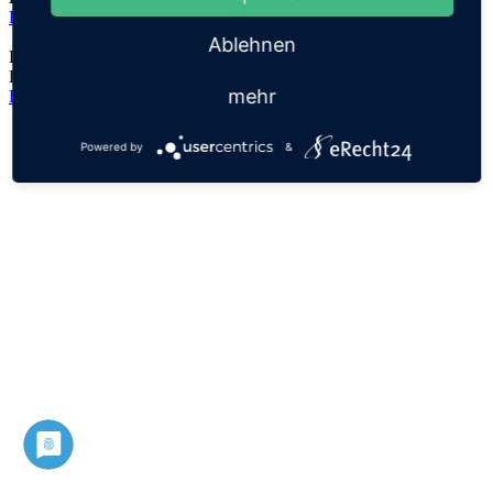
Elisheva
Ablehnen
Der Namensursprung ist unklar, es handelt sich lediglich um eine
Hypothese!
mehr
Datenschutz
Impressum
Powered by
&