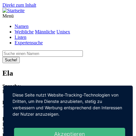
Direkt zum Inhalt
Menü
Namen
Weibliche
Männliche
Unisex
Listen
Expertensuche
Suche!
Ela
Sprache:
Polnisch
Diese Seite nutzt Website-Tracking-Technologien von
Dritten, um ihre Dienste anzubieten, stetig zu
Bedeutung:
verbessern und Werbung entsprechend den Interessen
"Gott" + "schwören"
der Nutzer anzuzeigen.
Herleitung:
Hebräisch,
אל "el" + שבועה "schwu'a"
Akzeptieren
Herkunftsname: