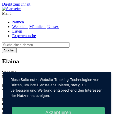
Direkt zum Inhalt
Menü
Namen
Weibliche
Männliche
Unisex
Listen
Expertensuche
Suche!
Elaina
Sprache:
Englisch
Diese Seite nutzt Website-Tracking-Technologien von
Dritten, um ihre Dienste anzubieten, stetig zu
Bedeutung:
verbessern und Werbung entsprechend den Interessen
"Fackel"
der Nutzer anzuzeigen.
Herleitung:
Griechisch,
ἑλένη "helene"
Akzeptieren
Herkunftsname: