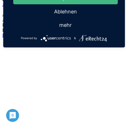
Aliénor
Ablehnen
Anmerkungen:
Aénor ist ein Vorname unklarer Herkunft
mehr
Der Namensursprung ist unklar, es handelt sich lediglich um eine
Hypothese!
Datenschutz
Impressum
Powered by
&