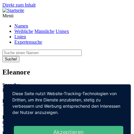
Direkt zum Inhalt
Menü
Namen
Weibliche
Männliche
Unisex
Listen
Expertensuche
Suche!
Eleanore
Sprache:
Englisch
Diese Seite nutzt Website-Tracking-Technologien von
Dritten, um ihre Dienste anzubieten, stetig zu
Bedeutung:
verbessern und Werbung entsprechend den Interessen
"andere" + "Aénor"
der Nutzer anzuzeigen.
Herleitung:
Germanisch,
"alja" + Aénor
Akzeptieren
Herkunftsname: