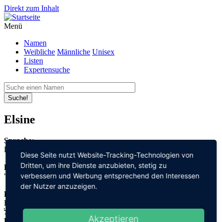
Direkt zum Inhalt
Menü
Namen
Weibliche
Männliche
Unisex
Listen
Expertensuche
Suche!
Elsine
Sprache:
Deutsch
Diese Seite nutzt Website-Tracking-Technologien von
Dritten, um ihre Dienste anzubieten, stetig zu
Bedeutung:
verbessern und Werbung entsprechend den Interessen
"Gott" + "schwören"
der Nutzer anzuzeigen.
Herleitung:
Hebräisch,
אל "el" + שבועה "schwu'a"
Akzeptieren
Herkunftsname: