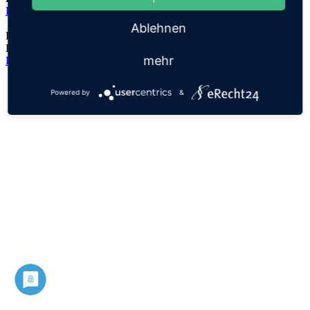
Elisheva
Ablehnen
Der Namensursprung ist unklar, es handelt sich lediglich um eine
Hypothese!
mehr
Datenschutz
Impressum
Powered by
&