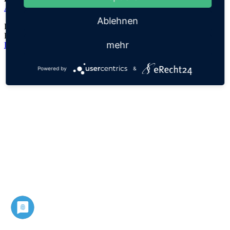
Aemilius
Ablehnen
Der Namensursprung ist unklar, es handelt sich lediglich um eine
Hypothese!
mehr
Datenschutz
Impressum
Powered by
&