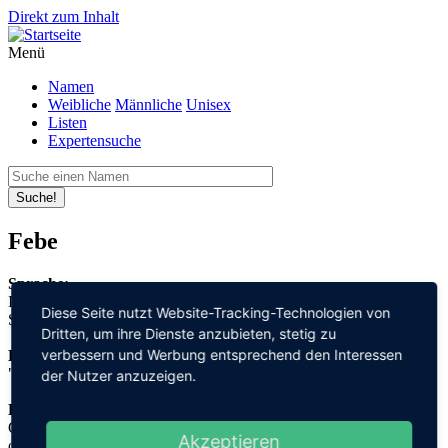
Direkt zum Inhalt
Menü
Namen
Weibliche
Männliche
Unisex
Listen
Expertensuche
Suche!
Febe
Sprache:
Italienisch
Diese Seite nutzt Website-Tracking-Technologien von
Spanisch
Dritten, um ihre Dienste anzubieten, stetig zu
verbessern und Werbung entsprechend den Interessen
Bedeutung:
"leuchtend"
der Nutzer anzuzeigen.
Herleitung:
Griechisch,
Akzeptieren
φοιβος "foibos"