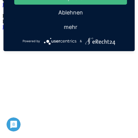
Elisheva
Ablehnen
Der Namensursprung ist unklar, es handelt sich lediglich um eine
Hypothese!
mehr
Datenschutz
Impressum
Powered by
&