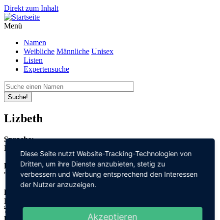
Direkt zum Inhalt
Menü
Namen
Weibliche
Männliche
Unisex
Listen
Expertensuche
Suche!
Lizbeth
Sprache:
Englisch
Diese Seite nutzt Website-Tracking-Technologien von
Dritten, um ihre Dienste anzubieten, stetig zu
Bedeutung:
verbessern und Werbung entsprechend den Interessen
"Gott" + "schwören"
der Nutzer anzuzeigen.
Herleitung:
Hebräisch,
אל "el" + שבועה "schwu'a'"
Akzeptieren
Herkunftsname: