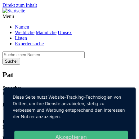
Direkt zum Inhalt
Menü
Namen
Weibliche
Männliche
Unisex
Listen
Expertensuche
Suche!
Pat
Sprache:
Englisch
Diese Seite nutzt Website-Tracking-Technologien von
Dritten, um ihre Dienste anzubieten, stetig zu
Bedeutung:
verbessern und Werbung entsprechend den Interessen
"adelig"
der Nutzer anzuzeigen.
Herleitung:
Latein,
"patricius"
Akzeptieren
Herkunftsname: