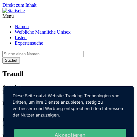
Direkt zum Inhalt
Menü
Namen
Weibliche
Männliche
Unisex
Listen
Expertensuche
Suche!
Traudl
Sprache:
Deutsch
Diese Seite nutzt Website-Tracking-Technologien von
Dritten, um ihre Dienste anzubieten, stetig zu
Bedeutung:
verbessern und Werbung entsprechend den Interessen
"Speer" + "Stärke"
der Nutzer anzuzeigen.
Herleitung:
Althochdeutsch Germanisch,
"gēr" + "þrūþi"
Akzeptieren
Herkunftsname: