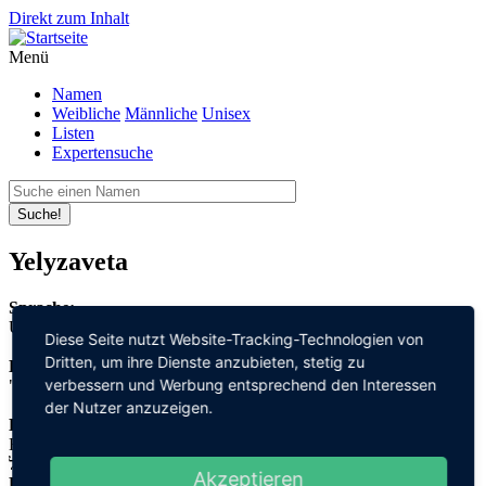
Direkt zum Inhalt
Menü
Namen
Weibliche
Männliche
Unisex
Listen
Expertensuche
Suche!
Yelyzaveta
Sprache:
Ukrainisch
Diese Seite nutzt Website-Tracking-Technologien von
Dritten, um ihre Dienste anzubieten, stetig zu
Bedeutung:
verbessern und Werbung entsprechend den Interessen
"Gott" + "schwören"
der Nutzer anzuzeigen.
Herleitung:
Hebräisch,
אל "el" + שבועה "schwu'a"
Akzeptieren
Herkunftsname: