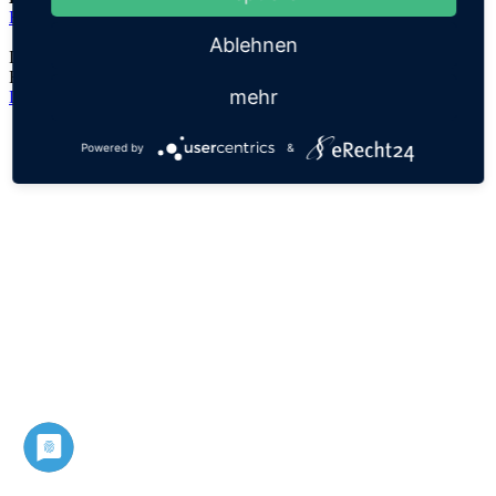
Elisheva
Ablehnen
Der Namensursprung ist unklar, es handelt sich lediglich um eine
Hypothese!
mehr
Datenschutz
Impressum
Powered by
&