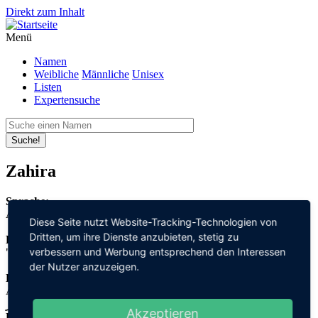
Direkt zum Inhalt
Menü
Namen
Weibliche
Männliche
Unisex
Listen
Expertensuche
Suche!
Zahira
Sprache:
Arabisch
Diese Seite nutzt Website-Tracking-Technologien von
Dritten, um ihre Dienste anzubieten, stetig zu
Bedeutung:
verbessern und Werbung entsprechend den Interessen
"strahlend"
der Nutzer anzuzeigen.
Herleitung:
Arabisch,
زاهر "zahir"
Akzeptieren
Herkunftsname: