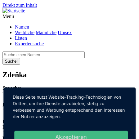
Direkt zum Inhalt
Menü
Namen
Weibliche
Männliche
Unisex
Listen
Expertensuche
Suche!
Zdeňka
Sprache:
Tschechisch
Diese Seite nutzt Website-Tracking-Technologien von
Dritten, um ihre Dienste anzubieten, stetig zu
Bedeutung:
verbessern und Werbung entsprechend den Interessen
"aus Sidon"
der Nutzer anzuzeigen.
Herleitung:
Latein,
"sidonicus"
Akzeptieren
Herkunftsname: