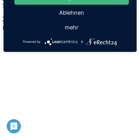
Sidonius
Ablehnen
Anmerkungen:
Sidon war eine phönizische Handelsstadt im heutigen Libanon
mehr
Datenschutz
Impressum
Powered by
&