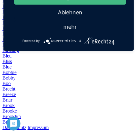
Berni
Bertie
Bev
Ablehnen
Beverley
Beverly
mehr
Bhanu
Bilge
Blair
Powered by
&
Blake
Blessing
Bleu
Bliss
Blue
Bobbie
Bobby
Boo
Brecht
Breeze
Briar
Brook
Brooke
Brooklyn
Bryn
Datenschutz
Impressum