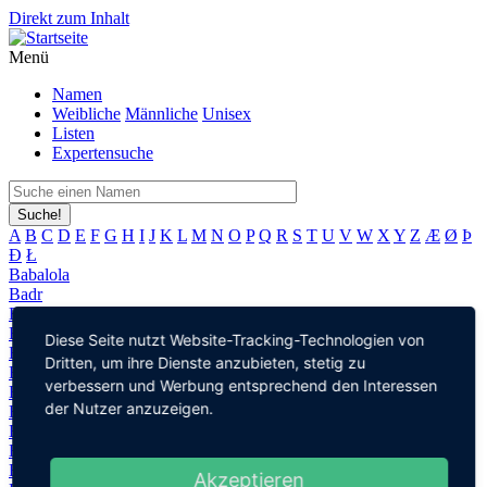
Direkt zum Inhalt
Menü
Namen
Weibliche
Männliche
Unisex
Listen
Expertensuche
Suche!
A
B
C
D
E
F
G
H
I
J
K
L
M
N
O
P
Q
R
S
T
U
V
W
X
Y
Z
Æ
Ø
Þ
Đ
Ł
Babalola
Badr
Bahari
Bahati
Diese Seite nutzt Website-Tracking-Technologien von
Bai
Dritten, um ihre Dienste anzubieten, stetig zu
Bailey
verbessern und Werbung entsprechend den Interessen
Bala
der Nutzer anzuzeigen.
Bao
Baran
Battista
Beau
Akzeptieren