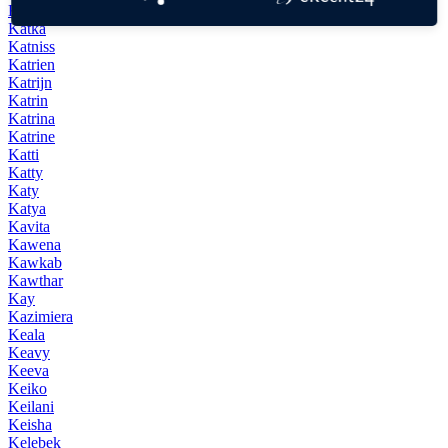
Katja
Katka
Katniss
Katrien
Katrijn
Katrin
Katrina
Katrine
Katti
Katty
Katy
Katya
Kavita
Kawena
Kawkab
Kawthar
Kay
Kazimiera
Keala
Keavy
Keeva
Keiko
Keilani
Keisha
Kelebek