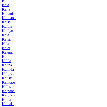
Kai
Kaia
Kaija
Kailani
Kaimana
Kaisa
Kaitlin
Kaitlyn
Kaja
Kajsa
Kala
Kalei
Kalena
Kali
Kalila
Kalina
Kalinda
Kalipso
Kalista
Kalliope
Kallisto
Kalpana
Kalypso
Kama
Kamala