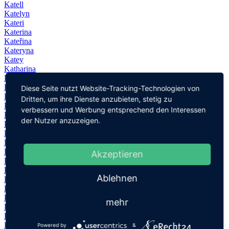
Katell
Katelyn
Kateri
Katerina
Kateřina
Kateryna
Katey
Katharina
Katharine
Käthe
Diese Seite nutzt Website-Tracking-Technologien von
Katherina
Dritten, um ihre Dienste anzubieten, stetig zu
Katherine
verbessern und Werbung entsprechend den Interessen
Katheryn
der Nutzer anzuzeigen.
Kathi
Kathleen
Kathlyn
Kathrin
Akzeptieren
Kathryn
Kathy
Ablehnen
Kati
Katia
Katica
mehr
Katie
Katina
Katinka
Powered by
&