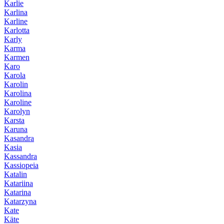
Karlie
Karlina
Karline
Karlotta
Karly
Karma
Karmen
Karo
Karola
Karolin
Karolina
Karoline
Karolyn
Karsta
Karuna
Kasandra
Kasia
Kassandra
Kassiopeia
Katalin
Katariina
Katarina
Katarzyna
Kate
Käte