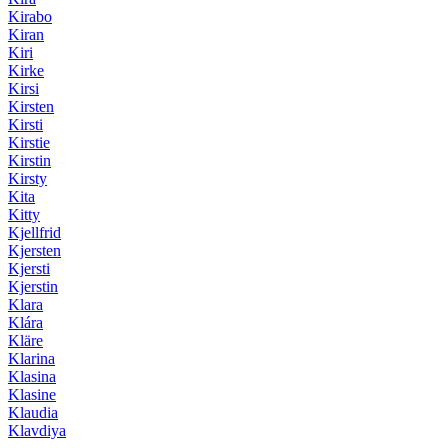
Kirabo
Kiran
Kiri
Kirke
Kirsi
Kirsten
Kirsti
Kirstie
Kirstin
Kirsty
Kita
Kitty
Kjellfrid
Kjersten
Kjersti
Kjerstin
Klara
Klára
Kläre
Klarina
Klasina
Klasine
Klaudia
Klavdiya