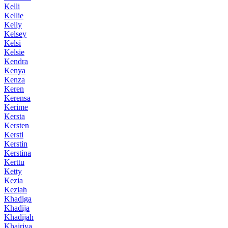
Kelli
Kellie
Kelly
Kelsey
Kelsi
Kelsie
Kendra
Kenya
Kenza
Keren
Kerensa
Kerime
Kersta
Kersten
Kersti
Kerstin
Kerstina
Kerttu
Ketty
Kezia
Keziah
Khadiga
Khadija
Khadijah
Khairiya