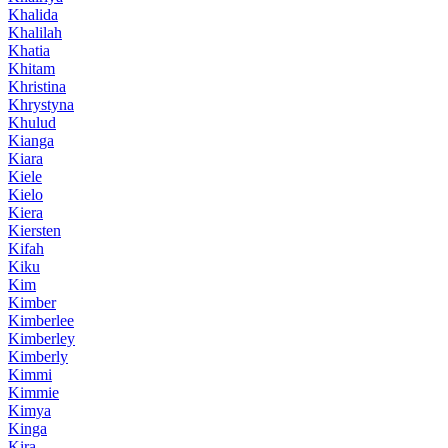
Khalida
Khalilah
Khatia
Khitam
Khristina
Khrystyna
Khulud
Kianga
Kiara
Kiele
Kielo
Kiera
Kiersten
Kifah
Kiku
Kim
Kimber
Kimberlee
Kimberley
Kimberly
Kimmi
Kimmie
Kimya
Kinga
Kira