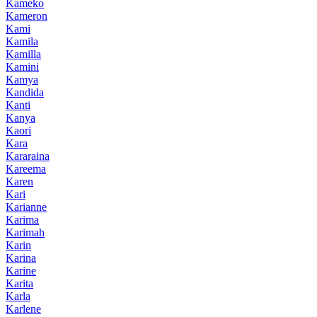
Kameko
Kameron
Kami
Kamila
Kamilla
Kamini
Kamya
Kandida
Kanti
Kanya
Kaori
Kara
Kararaina
Kareema
Karen
Kari
Karianne
Karima
Karimah
Karin
Karina
Karine
Karita
Karla
Karlene