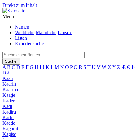
Direkt zum Inhalt
Menü
Namen
Weibliche
Männliche
Unisex
Listen
Expertensuche
Suche!
A
B
C
D
E
F
G
H
I
J
K
L
M
N
O
P
Q
R
S
T
U
V
W
X
Y
Z
Æ
Ø
Þ
Đ
Ł
Kaari
Kaarin
Kaarina
Kaatje
Kader
Kadi
Kadira
Kadri
Kaede
Kagami
Kagiso