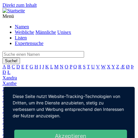
Direkt zum Inhalt
Menü
Namen
Weibliche
Männliche
Unisex
Listen
Expertensuche
Suche!
A
B
C
D
E
F
G
H
I
J
K
L
M
N
O
P
Q
R
S
T
U
V
W
X
Y
Z
Æ
Ø
Þ
Đ
Ł
Xandra
Xanthe
Xanthippe
Xaviera
Diese Seite nutzt Website-Tracking-Technologien von
Xavière
Dritten, um ihre Dienste anzubieten, stetig zu
Xena
verbessern und Werbung entsprechend den Interessen
Xenia
der Nutzer anzuzeigen.
Xesca
Xiang
Xoana
Xochiquétzal
Akzeptieren