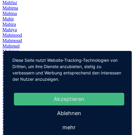
Mahfuz
Mahima
Mahina
Mahir
Mahira
Mahiya
Mahmood
Mahmoud
Mahmud
Mahmut
Mahoma
Diese Seite nutzt Website-Tracking-Technologien von
Mahrus
Dritten, um ihre Dienste anzubieten, stetig zu
Mahtab
verbessern und Werbung entsprechend den Interessen
Mai
Máible
der Nutzer anzuzeigen.
Maibrit
Maibritt
Maie
Akzeptieren
Maighread
Maija
Maik
Ablehnen
Maike
Maikel
mehr
Maiken
Maiko