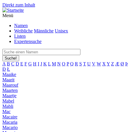
Direkt zum Inhalt
Menü
Namen
Weibliche
Männliche
Unisex
Listen
Expertensuche
Suche!
A
B
C
D
E
F
G
H
I
J
K
L
M
N
O
P
Q
R
S
T
U
V
W
X
Y
Z
Æ
Ø
Þ
Đ
Ł
Maaike
Maarit
Maarouf
Maarten
Maartje
Mabel
Mabli
Mac
Macaire
Macaria
Macario