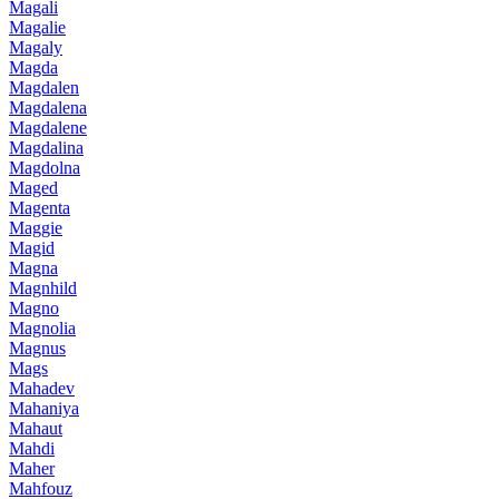
Magali
Magalie
Magaly
Magda
Magdalen
Magdalena
Magdalene
Magdalina
Magdolna
Maged
Magenta
Maggie
Magid
Magna
Magnhild
Magno
Magnolia
Magnus
Mags
Mahadev
Mahaniya
Mahaut
Mahdi
Maher
Mahfouz