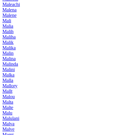
Maleachi
Malena
Malene
Mali
Malia
Malih
Maliha
Malik
Malika
Malin
Malina
Malinda
Malini
Malka
Malla
Mallory
Mallt
Malou
Malta
Malte
Malu
Malulani
Malva
Malve
Mami