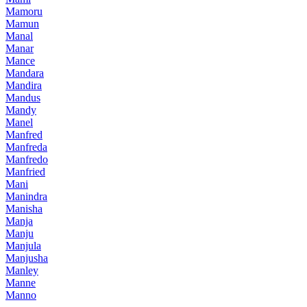
Mamoru
Mamun
Manal
Manar
Mance
Mandara
Mandira
Mandus
Mandy
Manel
Manfred
Manfreda
Manfredo
Manfried
Mani
Manindra
Manisha
Manja
Manju
Manjula
Manjusha
Manley
Manne
Manno