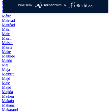
Mainio
Powered by
&
Maino
Mair
Máire
Mairead
Mairéad
Màiri
Mairi
Mairín
Maisha
Maisie
Maite
Maitilde
Maitiú
Maj
Maja
Majbritt
Majd
Maje
Majid
Majida
Majken
Makaio
Makana
Makarand