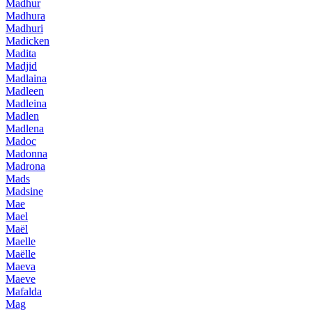
Madhur
Madhura
Madhuri
Madicken
Madita
Madjid
Madlaina
Madleen
Madleina
Madlen
Madlena
Madoc
Madonna
Madrona
Mads
Madsine
Mae
Mael
Maël
Maelle
Maëlle
Maeva
Maeve
Mafalda
Mag