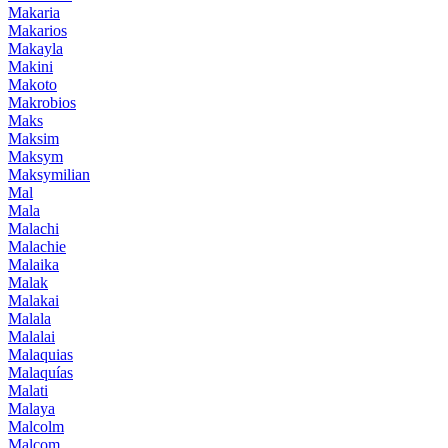
Makaria
Makarios
Makayla
Makini
Makoto
Makrobios
Maks
Maksim
Maksym
Maksymilian
Mal
Mala
Malachi
Malachie
Malaika
Malak
Malakai
Malala
Malalai
Malaquias
Malaquías
Malati
Malaya
Malcolm
Malcom