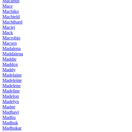
Macarius
Mace
Machiko
Machteld
Machthard
Maciej
Mack
Macrobio
Macsen
Madalena
Maddalena
Maddie
Maddox
Maddy
Madelaine
Madeleine
Madelene
Madeline
Madelon
Madelyn
Madge
Madhavi
Madhu
Madhuk
Madhukar