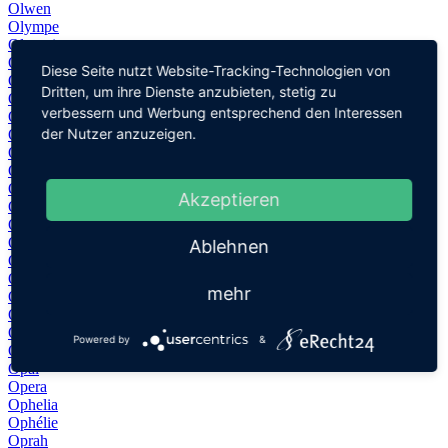
Olwen
Olympe
Olympia
Olympos
Diese Seite nutzt Website-Tracking-Technologien von
Omar
Dritten, um ihre Dienste anzubieten, stetig zu
Omayma
verbessern und Werbung entsprechend den Interessen
Ömer
der Nutzer anzuzeigen.
Ona
Ondine
Ondřej
Ondrej
Akzeptieren
Onna
Onni
Onno
Ablehnen
Onóra
Onoria
mehr
Onorio
Onur
Oona
Powered by
&
Oonagh
Opal
Opera
Ophelia
Ophélie
Oprah