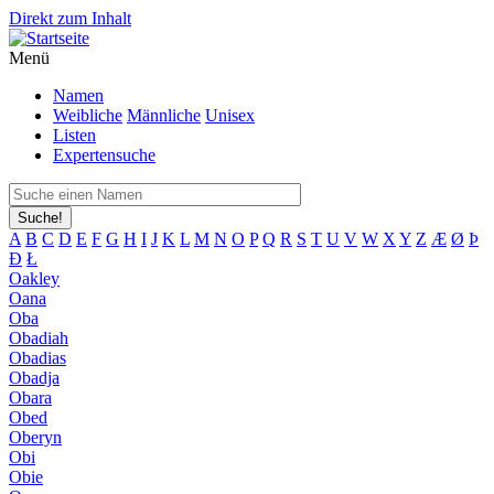
Direkt zum Inhalt
Menü
Namen
Weibliche
Männliche
Unisex
Listen
Expertensuche
Suche!
A
B
C
D
E
F
G
H
I
J
K
L
M
N
O
P
Q
R
S
T
U
V
W
X
Y
Z
Æ
Ø
Þ
Đ
Ł
Oakley
Oana
Oba
Obadiah
Obadias
Obadja
Obara
Obed
Oberyn
Obi
Obie