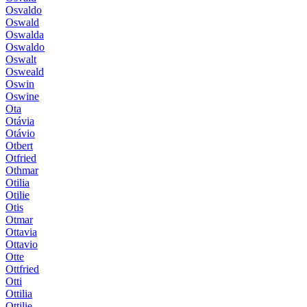
Osvaldo
Oswald
Oswalda
Oswaldo
Oswalt
Osweald
Oswin
Oswine
Ota
Otávia
Otávio
Otbert
Otfried
Othmar
Otilia
Otilie
Otis
Otmar
Ottavia
Ottavio
Otte
Ottfried
Otti
Ottilia
Ottilie