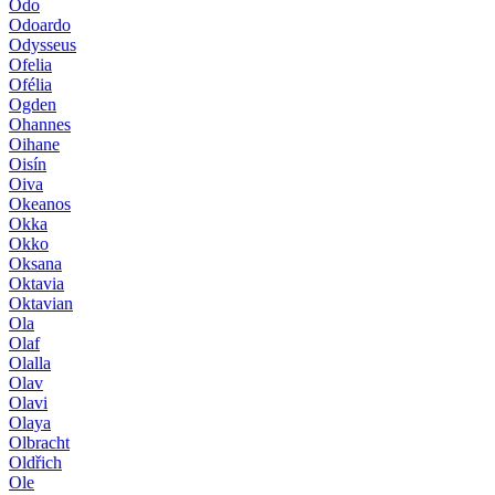
Odo
Odoardo
Odysseus
Ofelia
Ofélia
Ogden
Ohannes
Oihane
Oisín
Oiva
Okeanos
Okka
Okko
Oksana
Oktavia
Oktavian
Ola
Olaf
Olalla
Olav
Olavi
Olaya
Olbracht
Oldřich
Ole