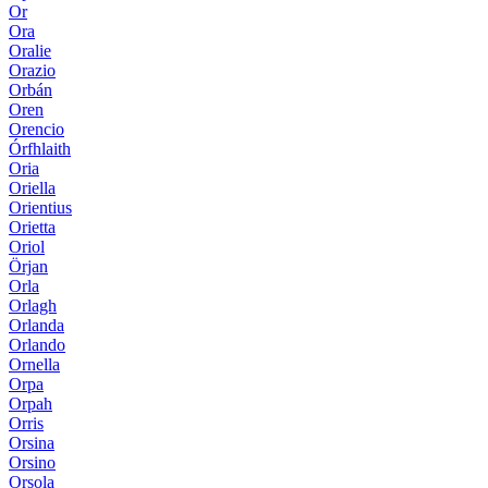
Or
Ora
Oralie
Orazio
Orbán
Oren
Orencio
Órfhlaith
Oria
Oriella
Orientius
Orietta
Oriol
Örjan
Orla
Orlagh
Orlanda
Orlando
Ornella
Orpa
Orpah
Orris
Orsina
Orsino
Orsola