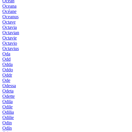
Ocean
Oceana
Océane
Oceanus
Octave
Octavia
Octavian
Octavie
Octavio
Octavius
Oda
Odd
Odda
Oddo
Oddr
Ode
Odessa
Odeta
Odette
Odila
Odile
Odilia
Odilie
Odin
Odín