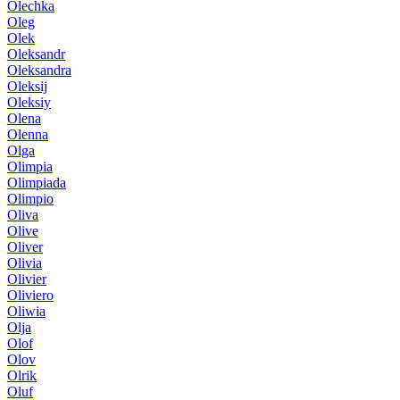
Olechka
Oleg
Olek
Oleksandr
Oleksandra
Oleksij
Oleksiy
Olena
Olenna
Olga
Olimpia
Olimpiada
Olimpio
Oliva
Olive
Oliver
Olivia
Olivier
Oliviero
Oliwia
Olja
Olof
Olov
Olrik
Oluf