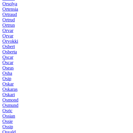
Orsolya
Ortensia
Ortraud
Ortrud
Ortrun
Orvar
Ǫrvar
Orvokki
Osbert
Osberta
Oscar
Óscar
Oseas
Osha
Osip
Oskar
Oskaras
Oskari
Osmond
Osmund
Osric
Ossian
Ossie
Ossip
Osvald