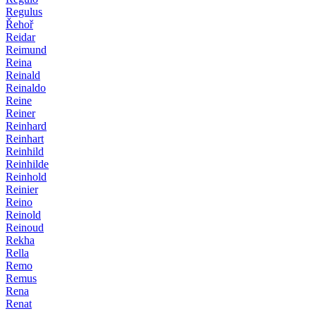
Regulus
Řehoř
Reidar
Reimund
Reina
Reinald
Reinaldo
Reine
Reiner
Reinhard
Reinhart
Reinhild
Reinhilde
Reinhold
Reinier
Reino
Reinold
Reinoud
Rekha
Rella
Remo
Remus
Rena
Renat