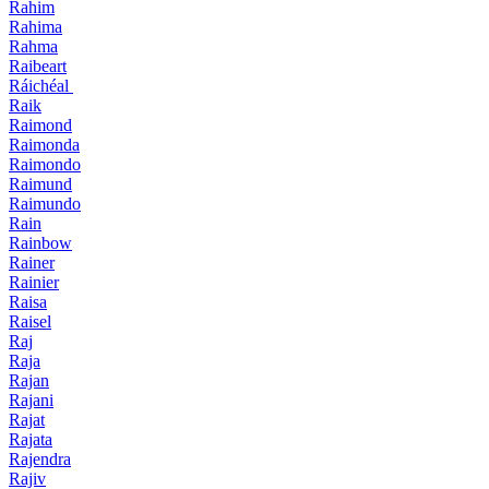
Rahim
Rahima
Rahma
Raibeart
Ráichéal
Raik
Raimond
Raimonda
Raimondo
Raimund
Raimundo
Rain
Rainbow
Rainer
Rainier
Raisa
Raisel
Raj
Raja
Rajan
Rajani
Rajat
Rajata
Rajendra
Rajiv