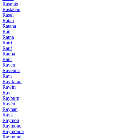
Rasmus
Rastaban
Rasul
Ratan
Ratana
Rati
Ratna
Ratri
Rauf
Rauha
Raul
Raven
Ravenna
Ravi
Ravikiran
Rāwiri
Ray
Rayburn
Rayén
Rayhan
Rayk
Raymon
Raymond
Raymonde
Raymund