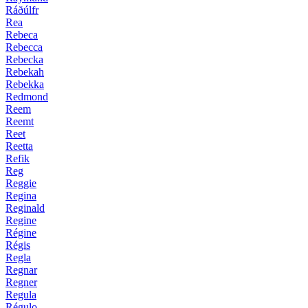
Ráðúlfr
Rea
Rebeca
Rebecca
Rebecka
Rebekah
Rebekka
Redmond
Reem
Reemt
Reet
Reetta
Refik
Reg
Reggie
Regina
Reginald
Regine
Régine
Régis
Regla
Regnar
Regner
Regula
Régulo