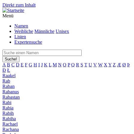
Direkt zum Inhalt
Menü
Namen
Weibliche
Männliche
Unisex
Listen
Expertensuche
Suche!
A
B
C
D
E
F
G
H
I
J
K
L
M
N
O
P
Q
R
S
T
U
V
W
X
Y
Z
Æ
Ø
Þ
Đ
Ł
Raakel
Rab
Raban
Rabanus
Rabastan
Rabi
Rabia
Rabih
Rabiha
Rachael
Rachana