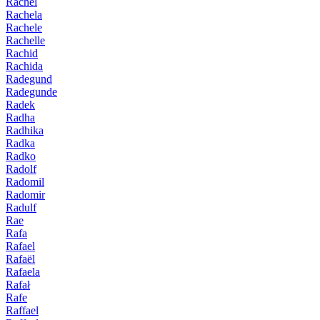
Rachel
Rachela
Rachele
Rachelle
Rachid
Rachida
Radegund
Radegunde
Radek
Radha
Radhika
Radka
Radko
Radolf
Radomil
Radomir
Radulf
Rae
Rafa
Rafael
Rafaël
Rafaela
Rafał
Rafe
Raffael