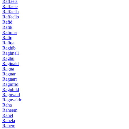
Raffaela
Raffaele
Raffaella
Raffaello
Rafid
Rafik
Rafinha
Rafiq
Rafiqa
Raghib
Raghnall
Raghu
Raginald
Ragna
Ragnar
Ragnarr
Ragnfrid
Ragnhild
Ragnvald
Ragnvaldr
Raha
Raheem
Rahel
Rahela
Rahem