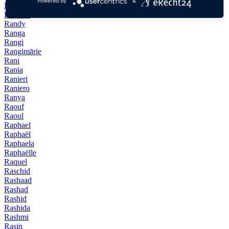
Powered by
&
Randolph
Randulf
Randy
Ranga
Rangi
Rangimārie
Rani
Rania
Ranieri
Raniero
Ranya
Raouf
Raoul
Raphael
Raphaël
Raphaela
Raphaëlle
Raquel
Raschid
Rashaad
Rashad
Rashid
Rashida
Rashmi
Rasin