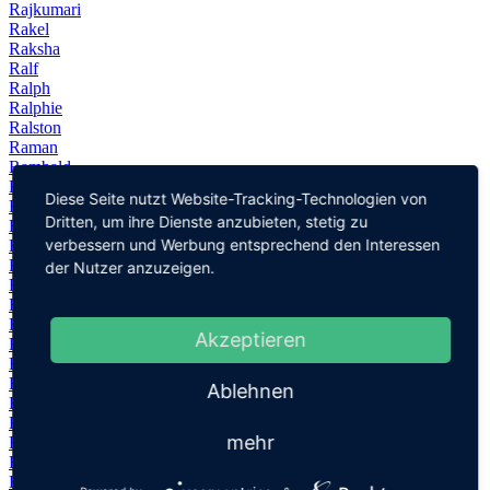
Rajkumari
Rakel
Raksha
Ralf
Ralph
Ralphie
Ralston
Raman
Rambald
Ramita
Diese Seite nutzt Website-Tracking-Technologien von
Ramla
Dritten, um ihre Dienste anzubieten, stetig zu
Ramlah
verbessern und Werbung entsprechend den Interessen
Ramón
Ramon
der Nutzer anzuzeigen.
Ramona
Ramsey
Ramya
Akzeptieren
Ramzi
Ran
Rana
Ablehnen
Ranald
Randal
mehr
Randall
Randi
Randolf