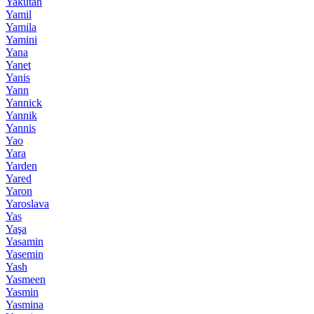
Yakutah
Yamil
Yamila
Yamini
Yana
Yanet
Yanis
Yann
Yannick
Yannik
Yannis
Yao
Yara
Yarden
Yared
Yaron
Yaroslava
Yas
Yaşa
Yasamin
Yasemin
Yash
Yasmeen
Yasmin
Yasmina