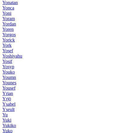
Yonatan
Yonca
Yoni
Yoram
Yordan
Yoren
Yorgos
Yorick
York
Yosef
Yoshiyahu
Yosif
Yosyp
Youko
Youmn
Younes
Yousef
Yrian
Yrjö
Ysabel
Yseult
Yu
Yuki
Yukiko
Yuko