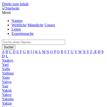
Direkt zum Inhalt
Menü
Namen
Weibliche
Männliche
Unisex
Listen
Expertensuche
Suche!
A
B
C
D
E
F
G
H
I
J
K
L
M
N
O
P
Q
R
S
T
U
V
W
X
Y
Z
Æ
Ø
Þ
Đ
Ł
Yaakov
Yael
Yaffa
Yağmur
Yago
Yahya
Yair
Yakob
Yakov
Yakubu
Yakup