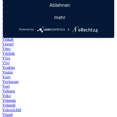
Yevheniy
Ablehnen
Ygritte
Yiannis
Yıldız
mehr
Yin
Yiorgos
Powered by
&
Yirmiyahu
Yishai
Yiskah
Yisrael
Yitro
Yitzhak
Ylva
Ylvi
Yoakim
Yoann
Yoav
Yochanan
Yoel
Yohann
Yoko
Yolanda
Yolande
Yoloxóchitl
Yonah