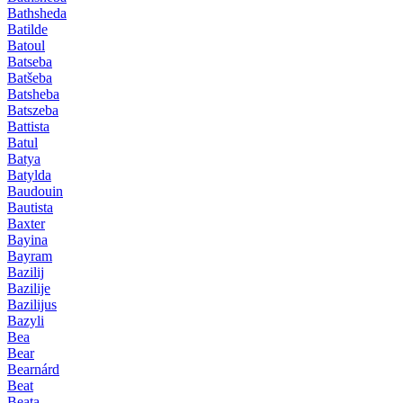
Bathsheda
Batilde
Batoul
Batseba
Batšeba
Batsheba
Batszeba
Battista
Batul
Batya
Batylda
Baudouin
Bautista
Baxter
Bayina
Bayram
Bazilij
Bazilije
Bazilijus
Bazyli
Bea
Bear
Bearnárd
Beat
Beata