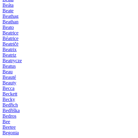
Beáta
Beate
Beathag
Beathan
Beato
Beatrice
Béatrice
Beatričė
Beatrix
Beatriz
Beatrycze
Beatus
Beau
Beauté
Beauty
Becca
Beckett
Becky
Bedřich
Bedřiška
Bedros
Bee
Beetee
Begonia