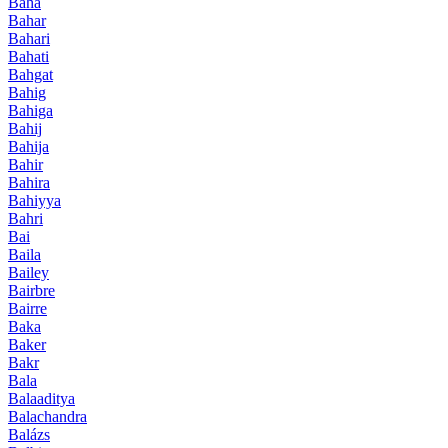
Baha
Bahar
Bahari
Bahati
Bahgat
Bahig
Bahiga
Bahij
Bahija
Bahir
Bahira
Bahiyya
Bahri
Bai
Baila
Bailey
Bairbre
Bairre
Baka
Baker
Bakr
Bala
Balaaditya
Balachandra
Balázs