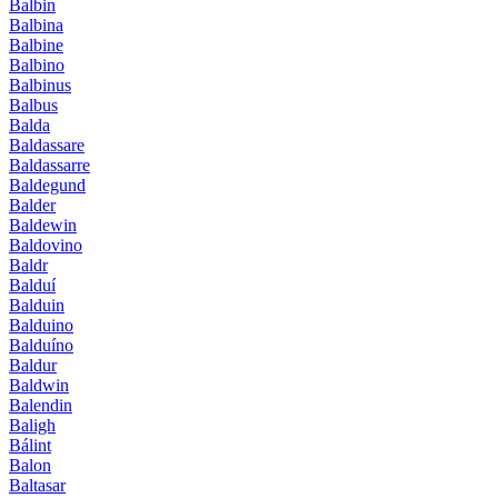
Balbin
Balbina
Balbine
Balbino
Balbinus
Balbus
Balda
Baldassare
Baldassarre
Baldegund
Balder
Baldewin
Baldovino
Baldr
Balduí
Balduin
Balduino
Balduíno
Baldur
Baldwin
Balendin
Baligh
Bálint
Balon
Baltasar