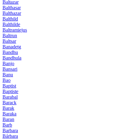
Baltazar
Balthasar
Balthazar
Balthild
Balthilde
Baltramiejus
Baltrun
Baltsar
Banadetg
Bandhu
Bandhula
Banjo
Bansari
Banu
Bao
Baptist
Baptiste
Barabal
Barack
Barak
Baraka
Baran
Barb
Barbara
Bárbara