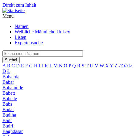
Direkt zum Inhalt
Menü
Namen
Weibliche
Männliche
Unisex
Listen
Expertensuche
Suche!
A
B
C
D
E
F
G
H
I
J
K
L
M
N
O
P
Q
R
S
T
U
V
W
X
Y
Z
Æ
Ø
Þ
Đ
Ł
Babalola
Babar
Babatunde
Babett
Babette
Babs
Badal
Badiha
Badr
Badri
Baghdasar