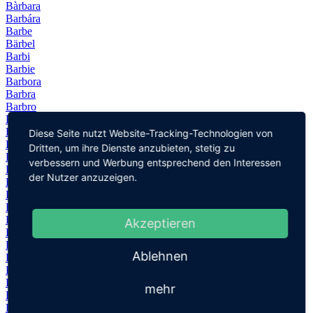
Bàrbara
Barbára
Barbe
Bärbel
Barbi
Barbie
Barbora
Barbra
Barbro
Barend
Baria
Diese Seite nutzt Website-Tracking-Technologien von
Barış
Dritten, um ihre Dienste anzubieten, stetig zu
Barnaba
verbessern und Werbung entsprechend den Interessen
Barnabas
der Nutzer anzuzeigen.
Barnabás
Barnabáš
Barnabé
Barnaby
Akzeptieren
Barney
Baron
Ablehnen
Barra
Barron
Barry
mehr
Bart
Bartek