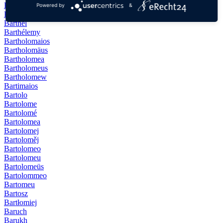
Bartel
Powered by
&
Bartemius
Barthel
Barthélemy
Bartholomaios
Bartholomäus
Bartholomea
Bartholomeus
Bartholomew
Bartimaios
Bartolo
Bartolome
Bartolomé
Bartolomea
Bartolomej
Bartoloměj
Bartolomeo
Bartolomeu
Bartolomeüs
Bartolommeo
Bartomeu
Bartosz
Bartłomiej
Baruch
Barukh