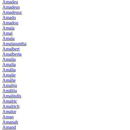
Amadeu
Amadeus
Amadeusz
Amado
Amadou
Amaia
Amal
Amala
Amalasuntha
Amalbert
Amalberta
Amalia
Amalía
Amália
Amalie
Amálie
Amalija
Amālija
Amalindis
Amalric
Amalrich
Amalur
Aman
Amanah
Amand