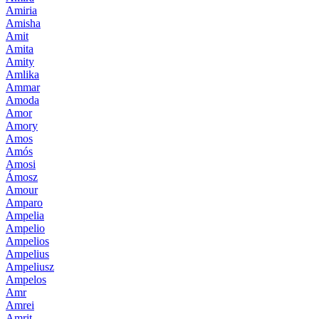
Amiria
Amisha
Amit
Amita
Amity
Amlika
Ammar
Amoda
Amor
Amory
Amos
Amós
Amosi
Ámosz
Amour
Amparo
Ampelia
Ampelio
Ampelios
Ampelius
Ampeliusz
Ampelos
Amr
Amrei
Amrit