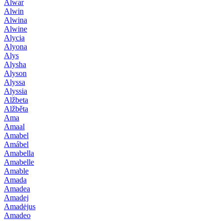
Alwar
Alwin
Alwina
Alwine
Alycia
Alyona
Alys
Alysha
Alyson
Alyssa
Alyssia
Alžbeta
Alžběta
Ama
Amaal
Amabel
Amábel
Amabella
Amabelle
Amable
Amada
Amadea
Amadej
Amadėjus
Amadeo