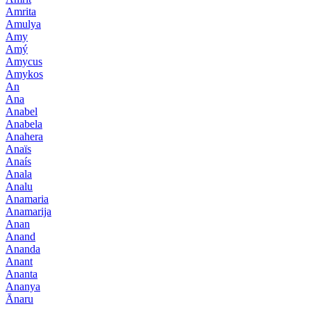
Amrita
Amulya
Amy
Amý
Amycus
Amykos
An
Ana
Anabel
Anabela
Anahera
Anaïs
Anaís
Anala
Analu
Anamaria
Anamarija
Anan
Anand
Ananda
Anant
Ananta
Ananya
Ānaru