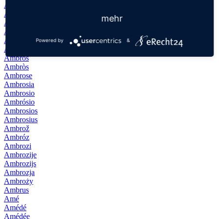
Amber
Ambika
mehr
Ambra
Ambre
Ambrogio
Powered by
&
Ambroise
Ambros
Ambròs
Ambrose
Ambrosia
Ambrosio
Ambrósio
Ambrosios
Ambrosius
Ambrož
Ambróz
Ambrozi
Ambrozije
Ambrozijs
Ambrozja
Ambroży
Ambrus
Amé
Amédé
Amédée