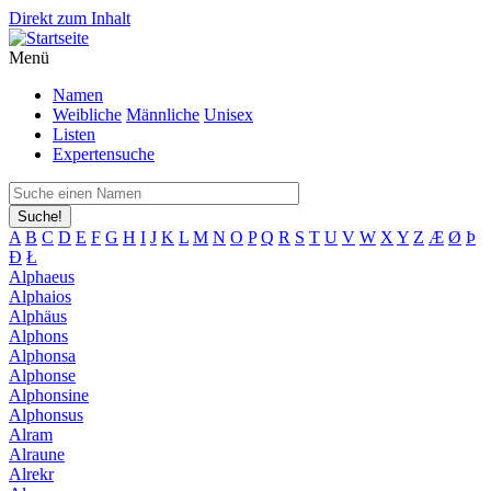
Direkt zum Inhalt
Menü
Namen
Weibliche
Männliche
Unisex
Listen
Expertensuche
Suche!
A
B
C
D
E
F
G
H
I
J
K
L
M
N
O
P
Q
R
S
T
U
V
W
X
Y
Z
Æ
Ø
Þ
Đ
Ł
Alphaeus
Alphaios
Alphäus
Alphons
Alphonsa
Alphonse
Alphonsine
Alphonsus
Alram
Alraune
Alrekr