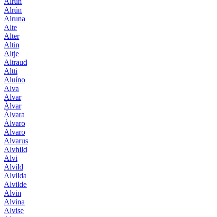
Alrun
Alrún
Alruna
Alte
Alter
Altin
Altje
Altraud
Altti
Aluíno
Alva
Alvar
Àlvar
Álvara
Álvaro
Alvaro
Alvarus
Alvhild
Alvi
Alvild
Alvilda
Alvilde
Alvin
Alvina
Alvise