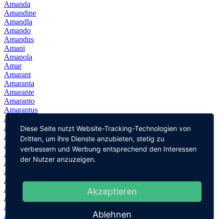
Amanda
Amandine
Amandla
Amando
Amandus
Amani
Amapola
Amar
Amarant
Amaranta
Amarante
Amaranto
Amarantus
Amare
Amarilis
Diese Seite nutzt Website-Tracking-Technologien von
Amarilla
Dritten, um ihre Dienste anzubieten, stetig zu
Amaru
verbessern und Werbung entsprechend den Interessen
Amaryllis
der Nutzer anzuzeigen.
Amat
Amata
Amato
Amatus
Akzeptieren
Amaury
Amaya
Ablehnen
Ámbar