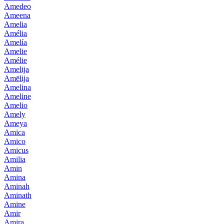
Amedeo
Ameena
Amelia
Amélia
Amelía
Amelie
Amélie
Amelija
Amēlija
Amelina
Ameline
Amelio
Amely
Ameya
Amica
Amico
Amicus
Amilia
Amin
Amina
Aminah
Aminath
Amine
Amir
Amira