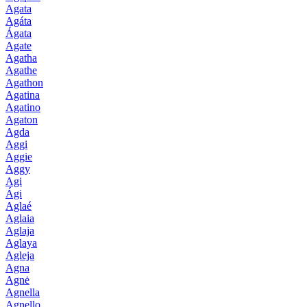
Agata
Agáta
Ágata
Agate
Agatha
Agathe
Agathon
Agatina
Agatino
Agaton
Agda
Aggi
Aggie
Aggy
Agi
Ági
Aglaé
Aglaia
Aglaja
Aglaya
Agleja
Agna
Agnė
Agnella
Agnello