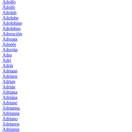
Adolfo
Ādolfs
Adolph
Adolphe
Adolphine
Adolphus
Adoración
Adorata
Adorée
Adorján
Adra
Adri
Adrià
Adriaan
Adriaen
Adrian
Adrián
Adriana
Adriána
Adriane
Adrianna
Adrianne
Adriano
Adrianos
Adrianus