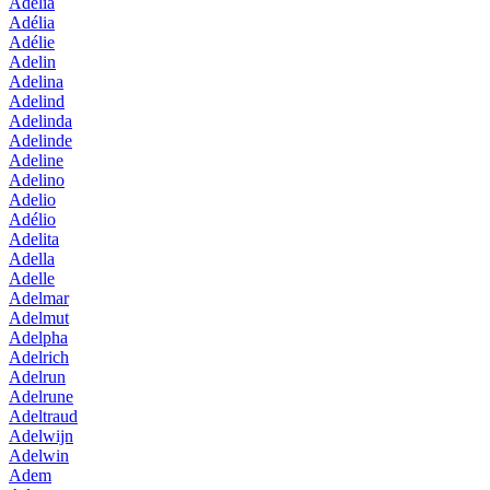
Adelia
Adélia
Adélie
Adelin
Adelina
Adelind
Adelinda
Adelinde
Adeline
Adelino
Adelio
Adélio
Adelita
Adella
Adelle
Adelmar
Adelmut
Adelpha
Adelrich
Adelrun
Adelrune
Adeltraud
Adelwijn
Adelwin
Adem