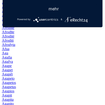
Afkar
Afonso
mehr
Afra
Afrah
Afrodisio
Powered by
&
Afrodita
Afrodite
Afrodīte
Afroditė
Afroditi
Afrodyta
Afua
Aga
Agafia
Agafya
Agape
Agapet
Agapét
Agapeto
Agapetos
Agapetus
Agapios
Agapit
Agapita
Agapito