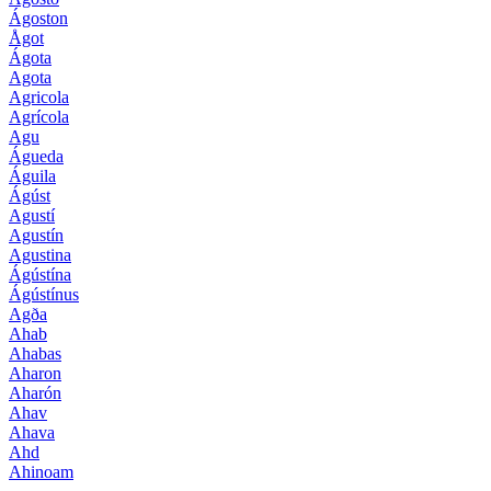
Ágoston
Ågot
Ágota
Agota
Agricola
Agrícola
Agu
Águeda
Águila
Ágúst
Agustí
Agustín
Agustina
Ágústína
Ágústínus
Agða
Ahab
Ahabas
Aharon
Aharón
Ahav
Ahava
Ahd
Ahinoam