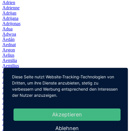
Adrien
Adrienne
Adrijan
Adrijana
Adrijonas
Adua
Adwoa
Áedán
Aednat
Aegon
Aelius
Aemilia
Aemilius
Aemon
Aeneas
Diese Seite nutzt Website-Tracking-Technologien von
Aenne
Dritten, um ihre Dienste anzubieten, stetig zu
Aenni
verbessern und Werbung entsprechend den Interessen
Aernout
der Nutzer anzuzeigen.
Aeron
Aerys
Afaf
Afanassi
Akzeptieren
Afanasy
Afia
Ablehnen
Afif