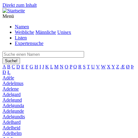
Direkt zum Inhalt
Menü
Namen
Weibliche
Männliche
Unisex
Listen
Expertensuche
Suche!
A
B
C
D
E
F
G
H
I
J
K
L
M
N
O
P
Q
R
S
T
U
V
W
X
Y
Z
Æ
Ø
Þ
Đ
Ł
Adèle
Adelelmus
Adelene
Adelgard
Adelgund
Adelgunda
Adelgunde
Adelgundis
Adelhard
Adelheid
Adelhelm