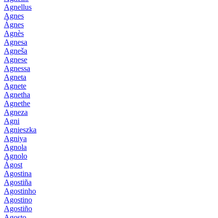
Agnellus
Agnes
Ágnes
Agnès
Agnesa
Agneša
Agnese
Agnessa
Agneta
Agnete
Agnetha
Agnethe
Agneza
Agni
Agnieszka
Agniya
Agnola
Agnolo
Ágost
Agostina
Agostiña
Agostinho
Agostino
Agostiño
Agosto