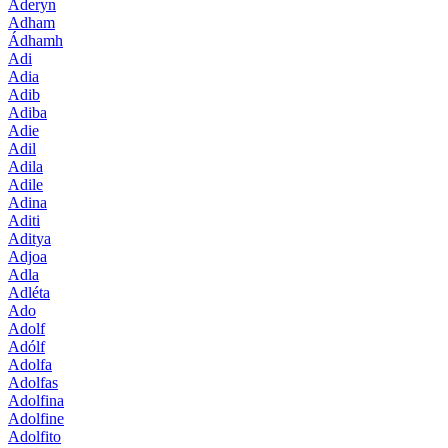
Aderyn
Adham
Ádhamh
Adi
Adia
Adib
Adiba
Adie
Adil
Adila
Adile
Adina
Aditi
Aditya
Adjoa
Adla
Adléta
Ado
Adolf
Adólf
Adolfa
Adolfas
Adolfina
Adolfine
Adolfito