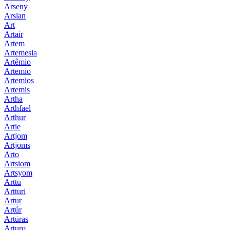
Arseny
Arslan
Art
Artair
Artem
Artemesia
Artêmio
Artemio
Artemios
Artemis
Artha
Arthfael
Arthur
Artie
Artjom
Artjoms
Arto
Artsiom
Artsyom
Arttu
Artturi
Artur
Artúr
Artūras
Arturo