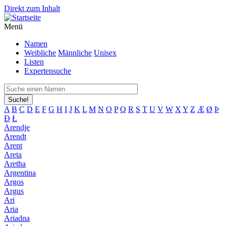
Direkt zum Inhalt
Menü
Namen
Weibliche
Männliche
Unisex
Listen
Expertensuche
Suche!
A
B
C
D
E
F
G
H
I
J
K
L
M
N
O
P
Q
R
S
T
U
V
W
X
Y
Z
Æ
Ø
Þ
Đ
Ł
Arendje
Arendt
Arent
Areta
Aretha
Argentina
Argos
Argus
Ari
Aria
Ariadna