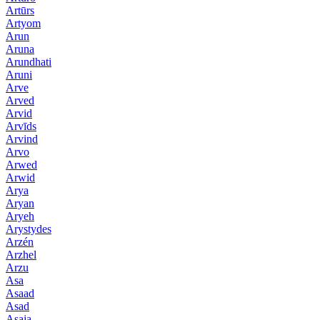
Artūrs
Artyom
Arun
Aruna
Arundhati
Aruni
Arve
Arved
Arvid
Arvīds
Arvind
Arvo
Arwed
Arwid
Arya
Aryan
Aryeh
Arystydes
Arzén
Arzhel
Arzu
Asa
Asaad
Asad
Asaja