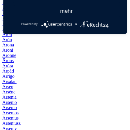
Arnúlfur
Arnviðr
mehr
Arnviður
Arnwald
Aroha
Powered by
&
Aron
Áron
Árón
Arona
Aroni
Aronne
Ārons
Áróra
Árpád
Arrigo
Arsalan
Arsen
Arsène
Arsenia
Arsenio
Arsénio
Arsenios
Arsenius
Arseniusz
Arseniy