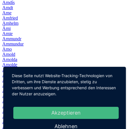
Arndís
Arndt
Arne
Arnfried
Arnhelm
Árni
Arnie
Arnmundr
Arnmundur
Arno
Arnold
Arnolda
Arnolde
Arnoldina
Arnoldine
Diese Seite nutzt Website-Tracking-Technologien von
Arnoldo
Dritten, um ihre Dienste anzubieten, stetig zu
Arnolds
verbessern und Werbung entsprechend den Interessen
Arnoldus
der Nutzer anzuzeigen.
Arnolf
Arnolfo
Arnoul
Arnt
Akzeptieren
Arntraud
Arnulf
Ablehnen
Arnulfo