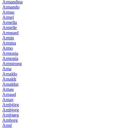
Armandina
Armando
Armas
Armel
Armella
Armelle
Armgard
Armin
Armina
Armo
Armonia
Armonía
Armstrong
Arna
Arnaldo
Arnaldr
Arnaldur
Arnau
Arnaud
Arnav
Arnbjörg
Arnbjǫrg
Arnbjørg
Arnborg
Arnd