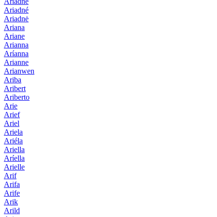
Ariadne
Ariadné
Ariadnė
Ariana
Ariane
Arianna
Aríanna
Arianne
Arianwen
Ariba
Aribert
Ariberto
Arie
Arief
Ariel
Ariela
Ariéla
Ariella
Aríella
Arielle
Arif
Arifa
Arife
Arik
Arild