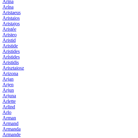
Arina
Arína
Aristaeus
Aristaios
Aristajos
Aristée
Aristeo
Aristid
Aristide
Aristides
Arístides
Aristidis
Arisztaiosz
Arizona
Arjan
Arjen
Arjun
Arjuna
Arlette
Arlind
Arlo
Arman
Armand
Armanda
Armande