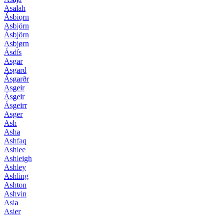
Asalah
Ásbiǫrn
Asbjörn
Ásbjörn
Asbjørn
Ásdís
Asgar
Asgard
Ásgarðr
Asgeir
Ásgeir
Ásgeirr
Asger
Ash
Asha
Ashfaq
Ashlee
Ashleigh
Ashley
Ashling
Ashton
Ashvin
Asia
Asier