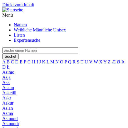
Direkt zum Inhalt
Menü
Namen
Weibliche
Männliche
Unisex
Listen
Expertensuche
Suche!
A
B
C
D
E
F
G
H
I
J
K
L
M
N
O
P
Q
R
S
T
U
V
W
X
Y
Z
Æ
Ø
Þ
Đ
Ł
Asimo
Asja
Ask
Askan
Ásketill
Askr
Askur
Aslan
Asma
Asmund
Ásmundr