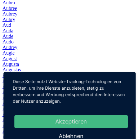
Aubra
Aubree
Aubrey
Aubry
Aud
Auda
Aude
Audo
Audrey
Augie
August
Augusta
Augustas
Auguste
Augustin
Diese Seite nutzt Website-Tracking-Technologien von
Augustín
Dritten, um ihre Dienste anzubieten, stetig zu
Augustina
verbessern und Werbung entsprechend den Interessen
Augustinas
der Nutzer anzuzeigen.
Augustine
Augustinus
Augusto
Augusts
Akzeptieren
Augustus
Augustyn
Ablehnen
Augustyna