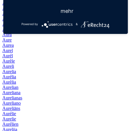
Augusztusz
Aukusti
mehr
Auli
Aulikki
Aulis
Powered by
&
Aune
Aura
Aure
Aurea
Aurel
Aurél
Aurèle
Aureli
Aurelia
Aurélia
Aurèlia
Aurelian
Aureliana
Aurelianas
Aureliano
Aureliāns
Aurélie
Aurelie
Aurélien
Aurelija