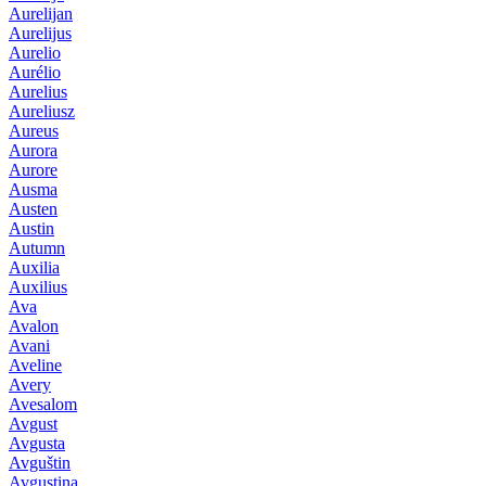
Aurelijan
Aurelijus
Aurelio
Aurélio
Aurelius
Aureliusz
Aureus
Aurora
Aurore
Ausma
Austen
Austin
Autumn
Auxilia
Auxilius
Ava
Avalon
Avani
Aveline
Avery
Avesalom
Avgust
Avgusta
Avguštin
Avgustina