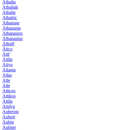
Athalia
Athaliah
Athalie
Athalric
Athanase
Athanasia
Athanasios
Athanasius
Athulf
Ático
Atif
Atilla
Atiya
Atlanta
Atlas
Atle
Atte
Atticus
Attikos
Attila
Atulya
Auberon
Aubert
Aubin
Aubine