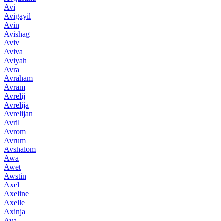
Avi
Avigayil
Avin
Avishag
Aviv
Aviva
Aviyah
Avra
Avraham
Avram
Avrelij
Avrelija
Avrelijan
Avril
Avrom
Avrum
Avshalom
Awa
Awet
Awstin
Axel
Axeline
Axelle
Axinja
Aya