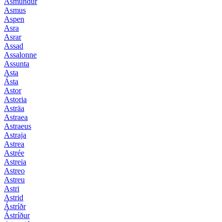
Ásmundur
Asmus
Aspen
Asra
Asrar
Assad
Assalonne
Assunta
Asta
Ásta
Astor
Astoria
Asträa
Astraea
Astraeus
Astraja
Astrea
Astrée
Astreia
Astreo
Astreu
Astri
Astrid
Ástríðr
Ástríður