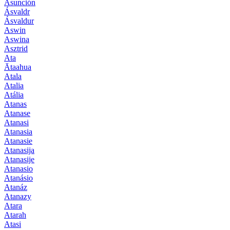
Asunción
Ásvaldr
Ásvaldur
Aswin
Aswina
Asztrid
Ata
Ātaahua
Atala
Atalia
Atália
Atanas
Atanase
Atanasi
Atanasia
Atanasie
Atanasija
Atanasije
Atanasio
Atanásio
Atanáz
Atanazy
Atara
Atarah
Atasi