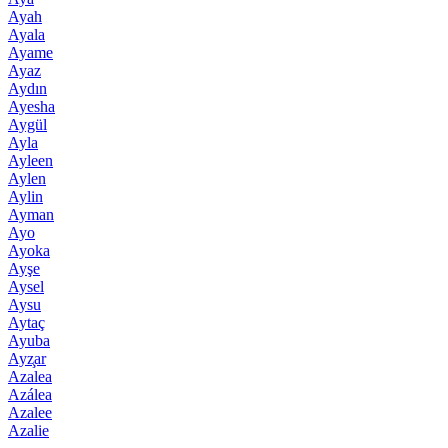
Ayah
Ayala
Ayame
Ayaz
Aydın
Ayesha
Aygül
Ayla
Ayleen
Aylen
Aylin
Ayman
Ayo
Ayoka
Ayşe
Aysel
Aysu
Aytaç
Ayuba
Ayz̧ar
Azalea
Azálea
Azalee
Azalie